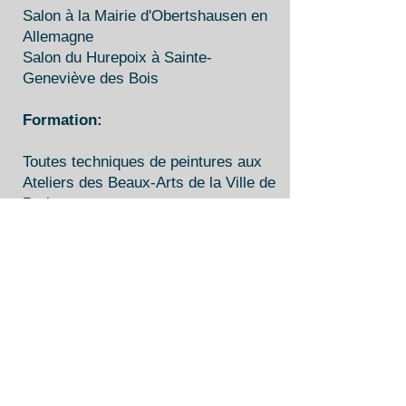
Salon à la Mairie d'Obertshausen en
Allemagne
Salon du Hurepoix à Sainte-
Geneviève des Bois
Formation:
Toutes techniques de peintures aux
Ateliers des Beaux-Arts de la Ville de
Paris
Je travaille dans
mon atelier situé en Normandie.
Je poursuis ma
série sur les arbres.